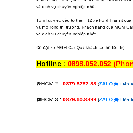
và dịch vụ chuyên nghiệp nhất.
Tóm lại, việc đầu tư thêm 12 xe Ford Transit củ
và mở rộng thị trường. Khách hàng của MGM Car
và dịch vụ chuyên nghiệp nhất.
Để đặt xe MGM Car Quý khách có thể liên hệ :
Hotline
:
0898.052.052 (Phon
☎️HCM 2
:
0879.6767.88
ZALO
(
🗯
Liên 
☎️
HCM 3 :
0879.60.8899
ZALO
(
🗯
Liên 