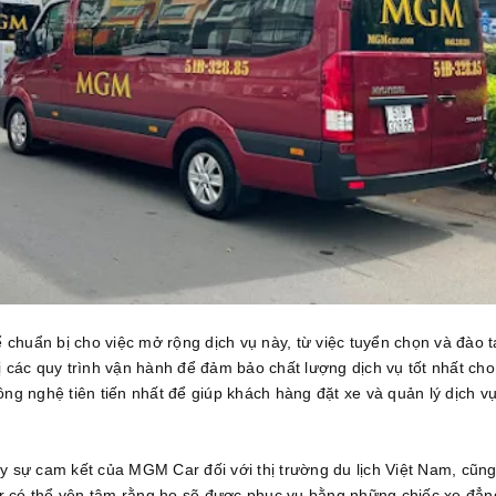
 chuẩn bị cho việc mở rộng dịch vụ này, từ việc tuyển chọn và đào 
ị các quy trình vận hành để đảm bảo chất lượng dịch vụ tốt nhất ch
ông nghệ tiên tiến nhất để giúp khách hàng đặt xe và quản lý dịch v
ấy sự cam kết của MGM Car đối với thị trường du lịch Việt Nam, cũn
có thể yên tâm rằng họ sẽ được phục vụ bằng những chiếc xe đẳn