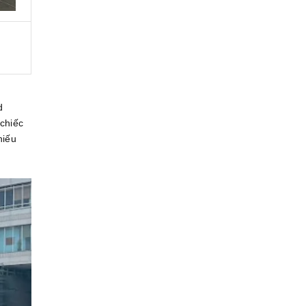
d
 chiếc
hiếu