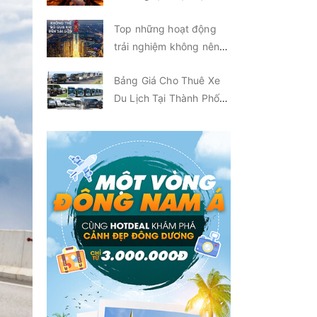
đáo tại TP.HCM
Top những hoạt động
trải nghiệm không nên
bỏ qua khi đến Sài Gòn
Bảng Giá Cho Thuê Xe
Du Lịch Tại Thành Phố
Hồ Chí Minh Mới Nhất