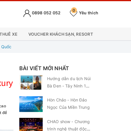
0
0898 052 052
Yêu thích
 THUÊ XE
VOUCHER KHÁCH SẠN, RESORT
n Quốc
BÀI VIẾT MỚI NHẤT
Hướng dẫn du lịch Núi
xury
Bà Đen - Tây Ninh 1
ngày từ Thành phố Hồ
Hòn Chảo - Hòn Đảo
Chí Minh
 cao
Ngọc Của Miền Trung
t để
CHAO show - Chương
trình nghệ thuật độc