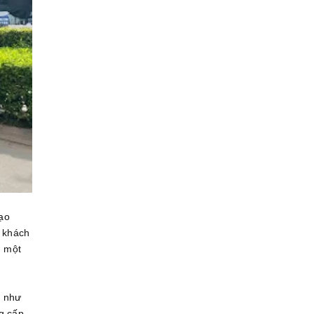
tạo
o khách
ụ một
g như
g cấp