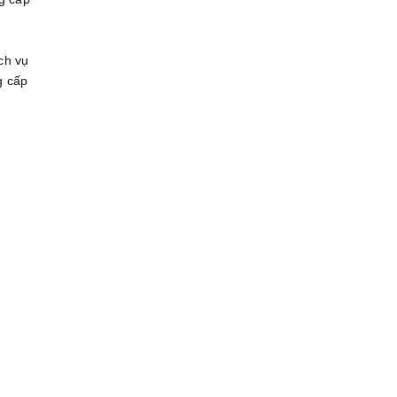
ch vụ
g cấp